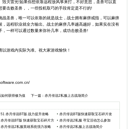
、毁灭雷光!如果你想依靠远程放风筝来打，不好意思，圣兽可以直
想要击败圣兽，，一些投机取巧的手段肯定是不行的!
挑战圣兽，唯一可以依靠的就是战士，战士拥有麻痹戒指，可以麻痹
候，远程职业就全力输出。战士的麻痹几率越高越好，如果实在没有
手，一样可以通过数量来弥补几率，成功击败圣兽!
请以游戏内实际为准。祝大家游戏愉快！
ware.com.cn/
版如何获得修为值
下一篇：
赤月传说2私服上古战场简介
51 赤月传说BT版 战力提升攻略
赤月传说BT版快速获取宝石碎片攻
赤月传说BT版 快速获取宝石碎片方
略
赤月传说2私服 寻宝活动怎么参加
法
赤月传说2私服英雄系统强力攻略
赤月传说2私服上古战场简介