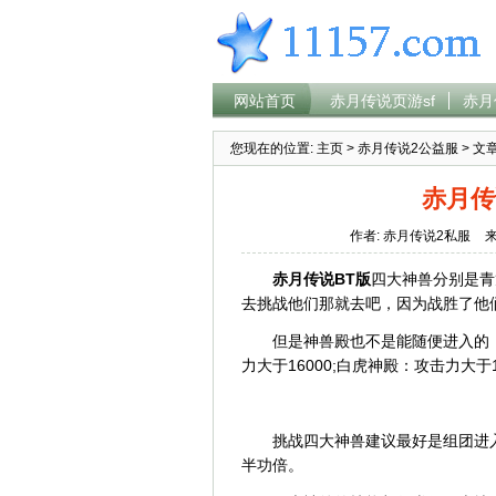
网站首页
赤月传说页游sf
赤月
您现在的位置:
主页
>
赤月传说2公益服
> 文
赤月传
作者: 赤月传说2私服
来
赤月传说BT版
四大神兽分别是青
去挑战他们那就去吧，因为战胜了他
但是神兽殿也不是能随便进入的
力大于16000;白虎神殿：攻击力大于1
挑战四大神兽建议最好是组团进
半功倍。