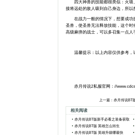
四大神兽的技能都很类似：火墙
接将远处的敌人吸到自己身边，所以
在战力一般的情况下，想要成功
圣兽，使圣兽无法释放技能，这个时
高级麻痹的战士，可以多召集一点人
温馨提示：以上内容仅供参考，
赤月传说2私服官网：//www.cdcsoft
上一篇：
赤月传说BT
相关阅读
赤月传说BT版新手必看之装备获取
攻略
赤月传说BT版 英雄怎么转生
赤月传说BT版 英雄升级哪最快