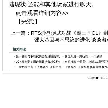
陆现状,还能和其他玩家进行聊天。
点击观看详细内容>>
【来源:】
上一篇：
RTS沙盘演武对战《霸三国OL》
强大基因与不思议的进化 谈谈游
相关阅读
强大基因与不思议的进化 谈谈游戏
韩国新游一周动态：一天满级
中的外星人
LCK冒泡赛：用详细数据分析CJ与
MMORPG压测
欢迎打脸 卡拉赞中立随从对环境
KOO中单
三大女神代言 《伏魔者2》海报拍摄
影响
《洛奇2》开发组将改名 即将和N
花絮曝光
合作开发
Copyright ©