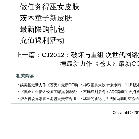
做任务得巫女皮肤
茨木童子新皮肤
最新限购礼包
充值返利活动
上一篇：
CJ2012：破坏与重组 次世代网
德最新力作《苍天》最新C
相关阅读
娱美德最新力作《苍天》最新CG动
神乐童男大砍 针女削弱！11月版
画赏
《黑金》全新人设原画曝光 神秘种
平衡性改版一览
不玩可别后悔：ADC隐藏的大招
族现身
炉石传说元素青玉海盗完美结合 亚
杀排位
冰法的新纪元？法师两套时空流
服登顶混合萨
组推荐
Copyright ©