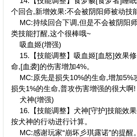
14.【技能调整】食梦貘[食梦者]睡
个回合,新增效果:不会被阴阳师被动技
MC:持续回合下调,但是不会被阴阳
类技能打醒,这个很棒哦~
吸血姬(增强)
15.【技能调整】吸血姬[血怒]效果
命,[血袭]的伤害增加4%。
MC:原先是损失10%的生命,增加5
损失1%的生命,普攻伤害增强的很大啊!
犬神(增强)
16.【技能调整】犬神[守护]技能效
按犬神的行动进行计算。
MC:感谢玩家“崩坏彡琪露诺”的提醒