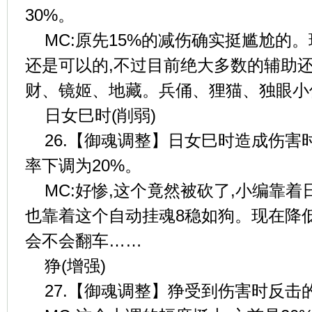
30%。
MC:原先15%的减伤确实挺尴尬的。
还是可以的,不过目前绝大多数的辅助
财、镜姬、地藏。兵俑、狸猫、独眼小
日女巳时(削弱)
26.【御魂调整】日女巳时造成伤害
率下调为20%。
MC:好惨,这个竟然被砍了,小编靠着
也靠着这个自动挂魂8稳如狗。现在降低
会不会翻车……
狰(增强)
27.【御魂调整】狰受到伤害时反击