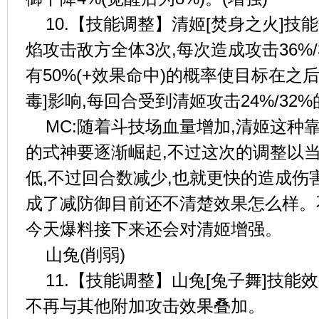
10.【技能调整】清姬[焚身之火]技
焰攻击敌方全体3次,每次造成攻击36%/38
有50%(+效果命中)的概率使目标在之
毒]影响,每回合受到清姬攻击24%/32
MC:随着斗技场血量增加,清姬这种
的式神要逐渐崛起,不过这次的调整以
低,不过回合数减少,也就更快的造成伤
成了减防御目前还不清楚效果怎么样。
今天爆料接下来还会对清姬增强。
山兔(削弱)
11.【技能调整】山兔[兔子舞]技能
不再与其他附加攻击效果叠加。