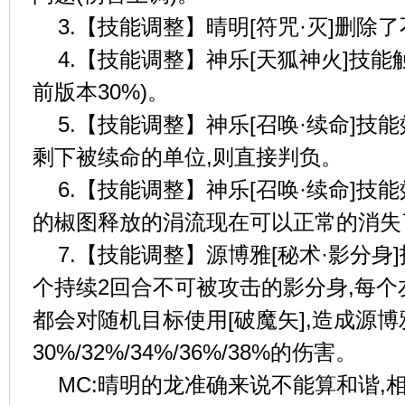
3.【技能调整】晴明[符咒·灭]删除
4.【技能调整】神乐[天狐神火]技能
前版本30%)。
5.【技能调整】神乐[召唤·续命]技
剩下被续命的单位,则直接判负。
6.【技能调整】神乐[召唤·续命]技
的椒图释放的涓流现在可以正常的消失
7.【技能调整】源博雅[秘术·影分身
个持续2回合不可被攻击的影分身,每
都会对随机目标使用[破魔矢],造成源博
30%/32%/34%/36%/38%的伤害。
MC:晴明的龙准确来说不能算和谐,