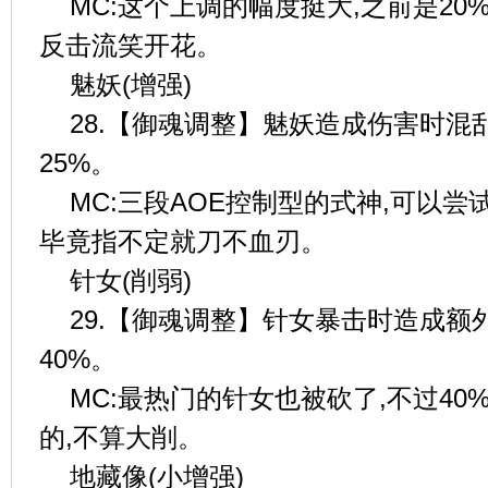
MC:这个上调的幅度挺大,之前是20
反击流笑开花。
魅妖(增强)
28.【御魂调整】魅妖造成伤害时混
25%。
MC:三段AOE控制型的式神,可以
毕竟指不定就刀不血刃。
针女(削弱)
29.【御魂调整】针女暴击时造成额
40%。
MC:最热门的针女也被砍了,不过4
的,不算大削。
地藏像(小增强)