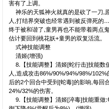
害有了上调。
神乐的天狐神火就真的是砍了一刀,
人,打结界突破也经常遇到被反弹死的
终于被和谐了,童男再也不能带着两点
估计要回到桃花妖+童男的双复活流。
式神技能调整
清姬(增强)
8.【技能调整】清姬[蛇行击]技能数
人,造成攻击86%/90%/94%/98%/1
后的2个回合中受到[蛇毒]的影响,每回
24%/32%的伤害。
9.【技能调整】清姬[淬毒]技能重做
御下降4%(觉醒后为8%)。(增强)