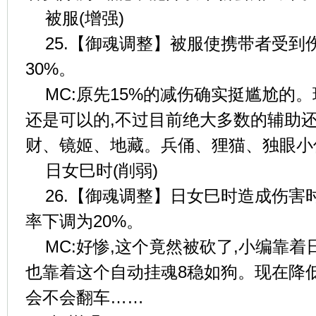
被服(增强)
25.【御魂调整】被服使携带者受到
30%。
MC:原先15%的减伤确实挺尴尬的。
还是可以的,不过目前绝大多数的辅助
财、镜姬、地藏。兵俑、狸猫、独眼小
日女巳时(削弱)
26.【御魂调整】日女巳时造成伤害
率下调为20%。
MC:好惨,这个竟然被砍了,小编靠着
也靠着这个自动挂魂8稳如狗。现在降低
会不会翻车……