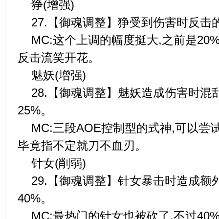
狰(增强)
27.【御魂调整】狰受到伤害时反击
MC:这个上调的幅度挺大,之前是20
反击流笑开花。
魅妖(增强)
28.【御魂调整】魅妖造成伤害时混
25%。
MC:三段AOE控制型的式神,可以
毕竟指不定就刀不血刃。
针女(削弱)
29.【御魂调整】针女暴击时造成额
40%。
MC:最热门的针女也被砍了,不过4